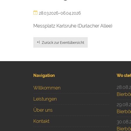
28.03.2026–06.04.2026
Messplatz Karlsruhe (Durlacher Allee)
Zurück zur Eventübersicht
Navigation
Wo ste
28.08.
Willkommen
Bierbö
Leistungen
29.08.
Über uns
Bierbö
Kontakt
30.08.
Bierbö