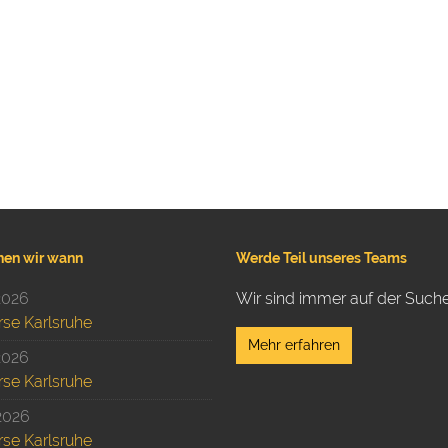
hen wir wann
Werde Teil unseres Teams
2026
Wir sind immer auf der Suche
rse Karlsruhe
Mehr erfahren
2026
rse Karlsruhe
2026
rse Karlsruhe