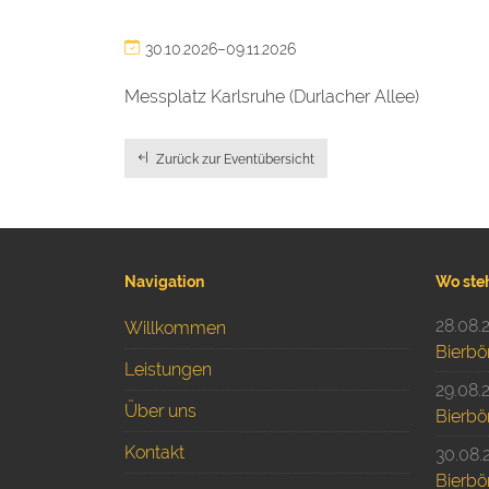
30.10.2026–09.11.2026
Messplatz Karlsruhe (Durlacher Allee)
Zurück zur Eventübersicht
Navigation
Wo ste
28.08.
Willkommen
Bierbö
Leistungen
29.08.
Über uns
Bierbö
Kontakt
30.08.
Bierbö