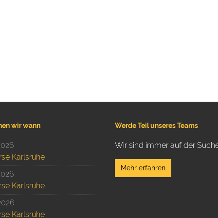
hen wir wann
Werde Teil unseres Teams
2026
Wir sind immer auf der Suche
rse Karlsruhe
Mehr erfahren
2026
rse Karlsruhe
2026
rse Karlsruhe